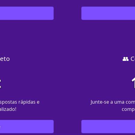
reto
👥 
t
espostas rápidas e
Junte-se a uma com
lizado!
compa
e