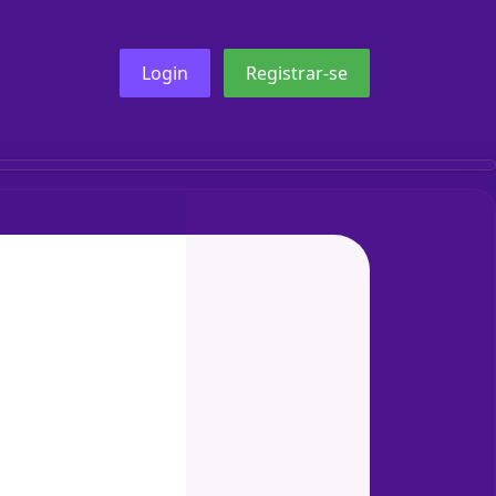
Login
Registrar-se