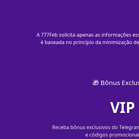
A 777Feb solicita apenas as informações es
é baseada no princípio da minimização de
🎁 Bônus Exclu
VIP
Receba bônus exclusivos do Telegra
e códigos promocionai