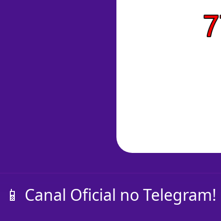
📱 Canal Oficial no Telegram!