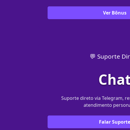
Ver Bônus
💬 Suporte Di
Cha
Suporte direto via Telegram, r
atendimento persona
Falar Suport