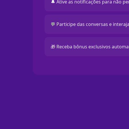
🔔 Ative as notificações para não p
💬 Participe das conversas e interaj
🎁 Receba bônus exclusivos autom