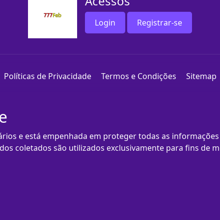
Acessos
Login
Registrar-se
Políticas de Privacidade
Termos e Condições
Sitemap
de
uários e está empenhada em proteger todas as informações
os coletados são utilizados exclusivamente para fins de m