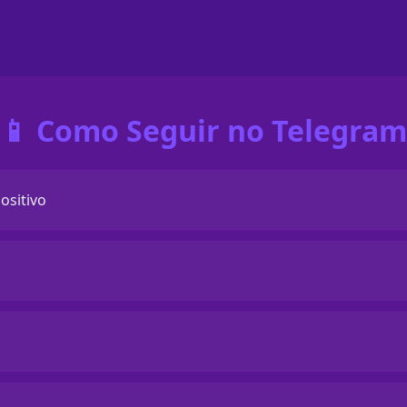
📱 Como Seguir no Telegram
ositivo