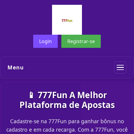
Login
Registrar-se
Menu
📱 777Fun A Melhor
Plataforma de Apostas
Cadastre-se na 777Fun para ganhar bônus no
cadastro e em cada recarga. Com a 777Fun, você