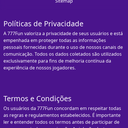
Sitemap
Políticas de Privacidade
A 777Fun valoriza a privacidade de seus usuários e está
empenhada em proteger todas as informações
pessoais fornecidas durante o uso de nossos canais de
comunicação. Todos os dados coletados são utilizados
exclusivamente para fins de melhoria contínua da
experiência de nossos jogadores.
Termos e Condições
Os usuários da 777Fun concordam em respeitar todas
as regras e regulamentos estabelecidos. É importante
ler e entender todos os termos antes de participar de