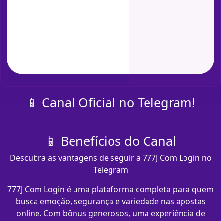
📱 Canal Oficial no Telegram!
📱 Benefícios do Canal
Descubra as vantagens de seguir a 777J Com Login no
Telegram
777J Com Login é uma plataforma completa para quem
busca emoção, segurança e variedade nas apostas
online. Com bônus generosos, uma experiência de