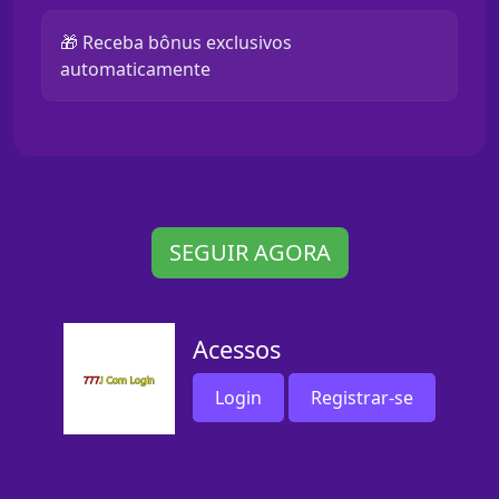
🎁 Receba bônus exclusivos
automaticamente
SEGUIR AGORA
Acessos
Login
Registrar-se