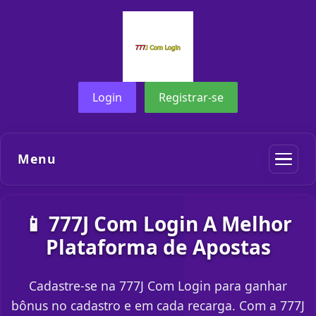
Login
Registrar-se
Menu
📱 777J Com Login A Melhor
Plataforma de Apostas
Cadastre-se na 777J Com Login para ganhar
bônus no cadastro e em cada recarga. Com a 777J