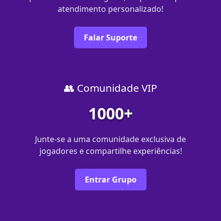
atendimento personalizado!
Falar Suporte
👥 Comunidade VIP
1000+
Junte-se a uma comunidade exclusiva de
jogadores e compartilhe experiências!
Entrar Grupo