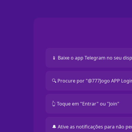
📱 Baixe o app Telegram no seu disp
🔍 Procure por "@777Jogo APP Login
👆 Toque em "Entrar" ou "Join"
🔔 Ative as notificações para não p