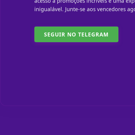
acesso a promoções incríveis e uma exp
inigualável. Junte-se aos vencedores ag
SEGUIR NO TELEGRAM