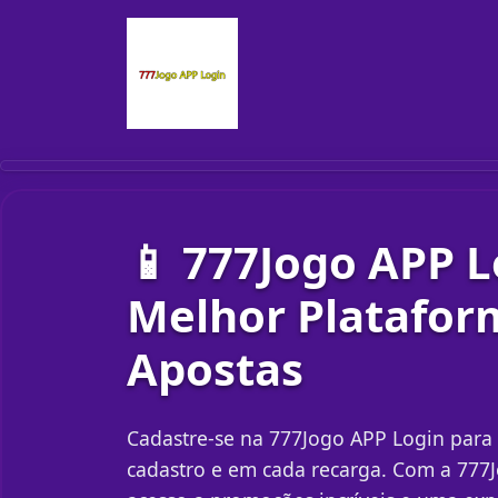
📱 777Jogo APP L
Melhor Platafor
Apostas
Cadastre-se na 777Jogo APP Login para
cadastro e em cada recarga. Com a 777