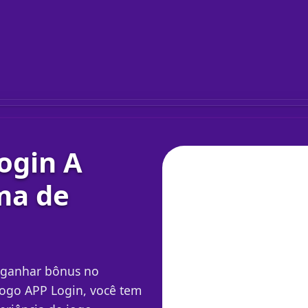
ogin A
ma de
 ganhar bônus no
Jogo APP Login, você tem