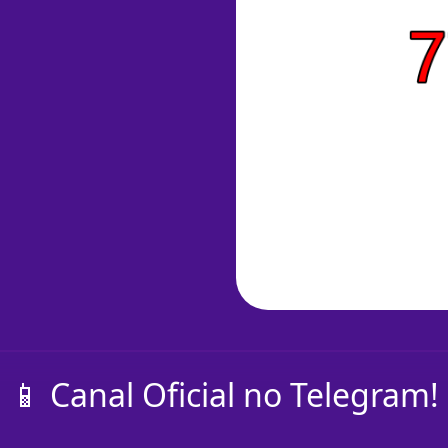
📱 Canal Oficial no Telegram!