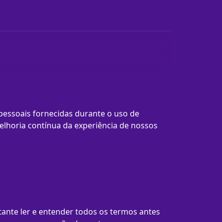
pessoais fornecidas durante o uso de
elhoria contínua da experiência de nossos
ante ler e entender todos os termos antes