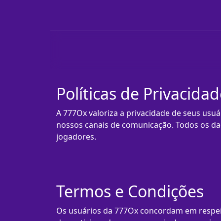
Políticas de Privacida
A 777Ox valoriza a privacidade de seus usu
nossos canais de comunicação. Todos os dad
jogadores.
Termos e Condições
Os usuários da 777Ox concordam em respeita