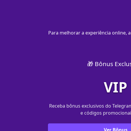
Para melhorar a experiência online, 
🎁 Bônus Exclu
VIP
Receba bônus exclusivos do Telegra
e códigos promocionai
Ver Bônus