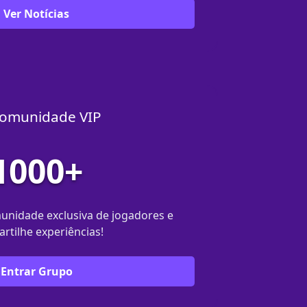
Ver Notícias
Comunidade VIP
1000+
unidade exclusiva de jogadores e
rtilhe experiências!
Entrar Grupo