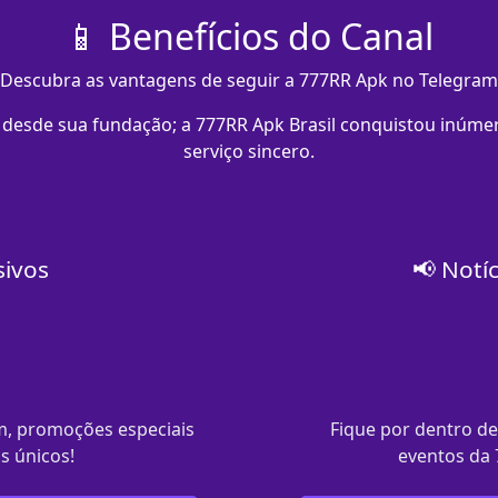
📱 Benefícios do Canal
Descubra as vantagens de seguir a 777RR Apk no Telegram
 desde sua fundação; a 777RR Apk Brasil conquistou inúm
serviço sincero.
sivos
📢 Notí
m, promoções especiais
Fique por dentro d
s únicos!
eventos da 