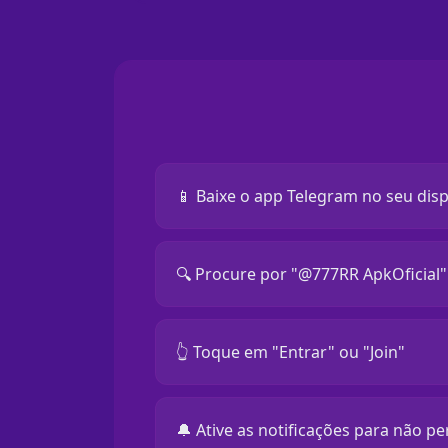
📱 Baixe o app Telegram no seu disp
🔍 Procure por "@777RR ApkOficial"
👆 Toque em "Entrar" ou "Join"
🔔 Ative as notificações para não p