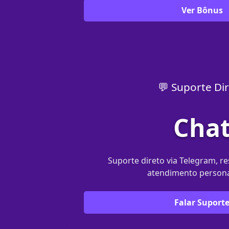
Ver Bônus
💬 Suporte Di
Cha
Suporte direto via Telegram, r
atendimento persona
Falar Suport