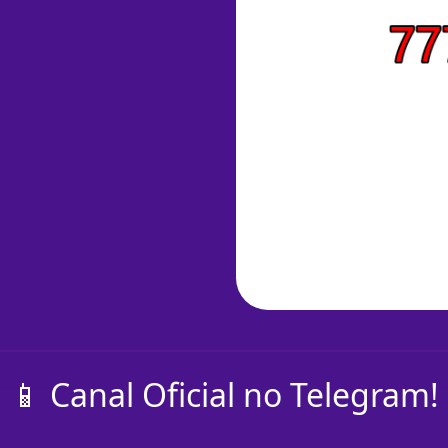
📱 Canal Oficial no Telegram!