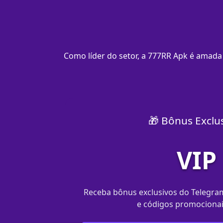
Como líder do setor, a 777RR Apk é amada
🎁 Bônus Exclu
VIP
Receba bônus exclusivos do Telegra
e códigos promocionai