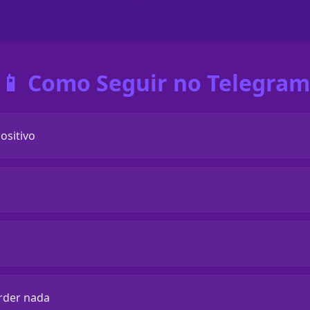
📱 Como Seguir no Telegram
ositivo
erder nada