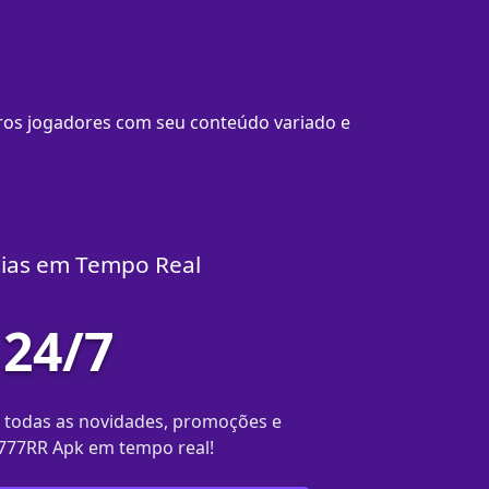
eros jogadores com seu conteúdo variado e
cias em Tempo Real
24/7
e todas as novidades, promoções e
777RR Apk em tempo real!