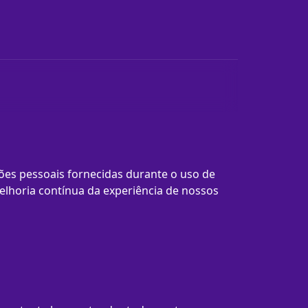
ões pessoais fornecidas durante o uso de
elhoria contínua da experiência de nossos