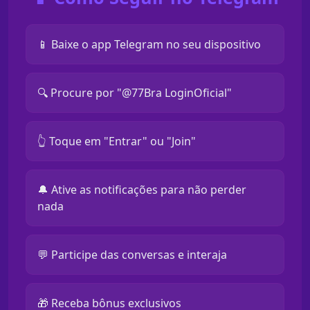
📱 Baixe o app Telegram no seu dispositivo
🔍 Procure por "@77Bra LoginOficial"
👆 Toque em "Entrar" ou "Join"
🔔 Ative as notificações para não perder
nada
💬 Participe das conversas e interaja
🎁 Receba bônus exclusivos