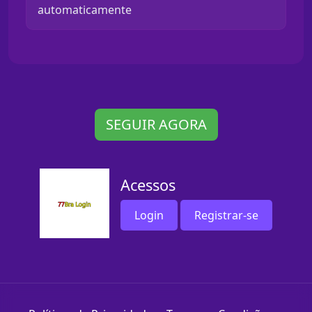
automaticamente
SEGUIR AGORA
Acessos
Login
Registrar-se