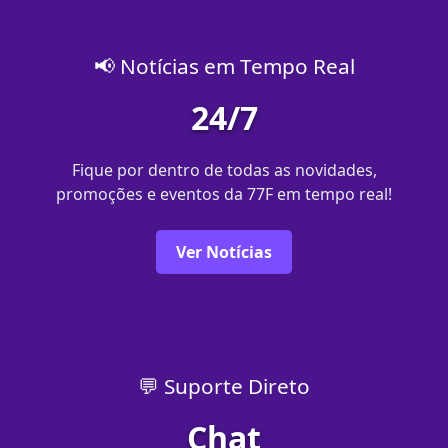
📢 Notícias em Tempo Real
24/7
Fique por dentro de todas as novidades,
promoções e eventos da 77F em tempo real!
Ver Notícias
💬 Suporte Direto
Chat