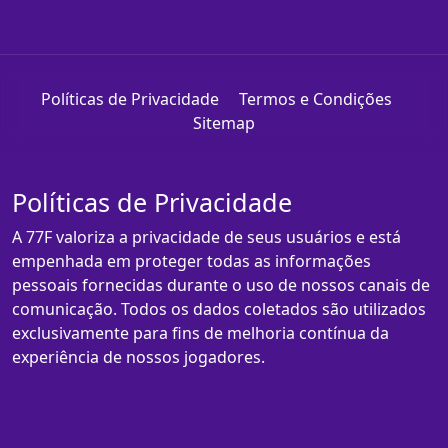
Políticas de Privacidade
Termos e Condições
Sitemap
Políticas de Privacidade
A 77F valoriza a privacidade de seus usuários e está
empenhada em proteger todas as informações
pessoais fornecidas durante o uso de nossos canais de
comunicação. Todos os dados coletados são utilizados
exclusivamente para fins de melhoria contínua da
experiência de nossos jogadores.