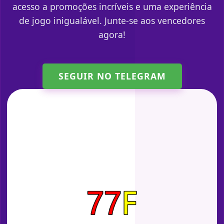
acesso a promoções incríveis e uma experiência
de jogo inigualável. Junte-se aos vencedores
agora!
SEGUIR NO TELEGRAM