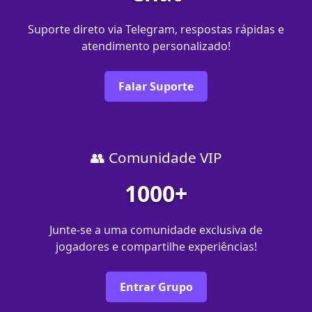
Suporte direto via Telegram, respostas rápidas e
atendimento personalizado!
Falar Suporte
👥 Comunidade VIP
1000+
Junte-se a uma comunidade exclusiva de
jogadores e compartilhe experiências!
Entrar Grupo