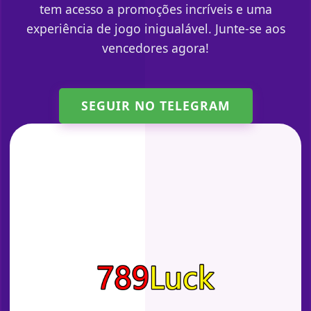
tem acesso a promoções incríveis e uma
experiência de jogo inigualável. Junte-se aos
vencedores agora!
SEGUIR NO TELEGRAM