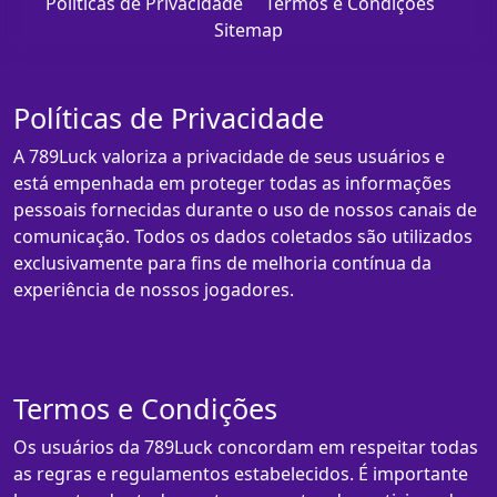
Políticas de Privacidade
Termos e Condições
Sitemap
Políticas de Privacidade
A 789Luck valoriza a privacidade de seus usuários e
está empenhada em proteger todas as informações
pessoais fornecidas durante o uso de nossos canais de
comunicação. Todos os dados coletados são utilizados
exclusivamente para fins de melhoria contínua da
experiência de nossos jogadores.
Termos e Condições
Os usuários da 789Luck concordam em respeitar todas
as regras e regulamentos estabelecidos. É importante