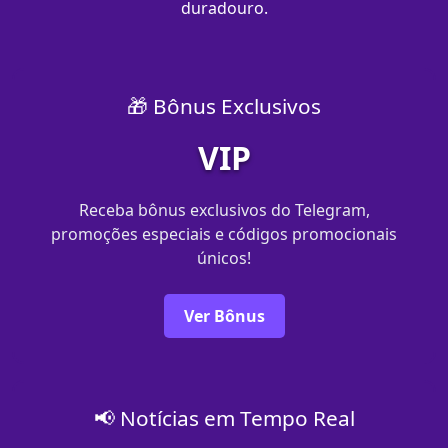
duradouro.
🎁 Bônus Exclusivos
VIP
Receba bônus exclusivos do Telegram,
promoções especiais e códigos promocionais
únicos!
Ver Bônus
📢 Notícias em Tempo Real