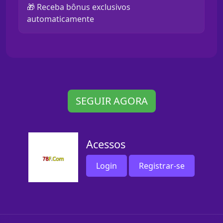
🎁 Receba bônus exclusivos
automaticamente
SEGUIR AGORA
Acessos
Login
Registrar-se