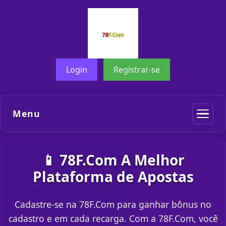
Login
Registrar-se
Menu
📱 78F.Com A Melhor
Plataforma de Apostas
Cadastre-se na 78F.Com para ganhar bônus no
cadastro e em cada recarga. Com a 78F.Com, você