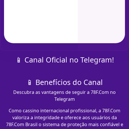
📱 Canal Oficial no Telegram!
📱 Benefícios do Canal
Descubra as vantagens de seguir a 78F.Com no
Telegram
Como cassino internacional profissional, a 78F.Com
valoriza a integridade e oferece aos usuários da
78F.Com Brasil o sistema de proteção mais confiável e