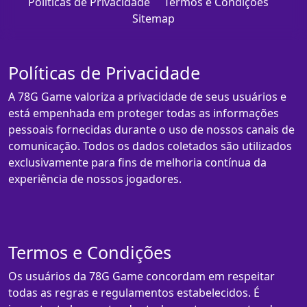
Políticas de Privacidade
Termos e Condições
Sitemap
Políticas de Privacidade
A 78G Game valoriza a privacidade de seus usuários e
está empenhada em proteger todas as informações
pessoais fornecidas durante o uso de nossos canais de
comunicação. Todos os dados coletados são utilizados
exclusivamente para fins de melhoria contínua da
experiência de nossos jogadores.
Termos e Condições
Os usuários da 78G Game concordam em respeitar
todas as regras e regulamentos estabelecidos. É