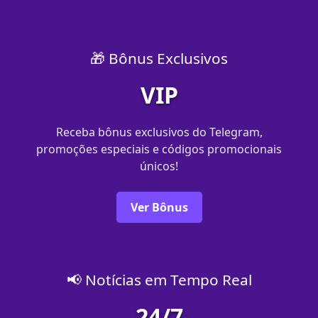
🎁 Bônus Exclusivos
VIP
Receba bônus exclusivos do Telegram,
promoções especiais e códigos promocionais
únicos!
Ver Bônus
📢 Notícias em Tempo Real
24/7