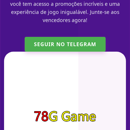
você tem acesso a promoções incríveis e uma
experiência de jogo inigualável. Junte-se aos
vencedores agora!
SEGUIR NO TELEGRAM