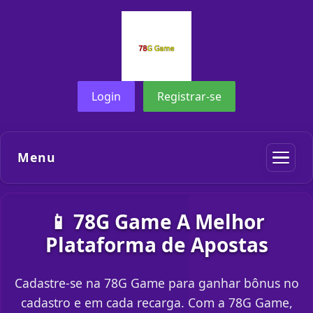
Login
Registrar-se
Menu
📱 78G Game A Melhor
Plataforma de Apostas
Cadastre-se na 78G Game para ganhar bônus no
cadastro e em cada recarga. Com a 78G Game,