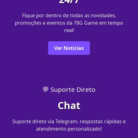
Fique por dentro de todas as novidades,
promoções e eventos da 78G Game em tempo
real!
Ver Notícias
💬 Suporte Direto
Chat
Suporte direto via Telegram, respostas rápidas e
atendimento personalizado!