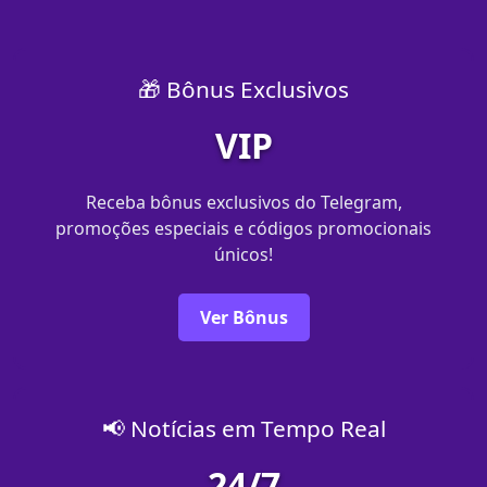
🎁 Bônus Exclusivos
VIP
Receba bônus exclusivos do Telegram,
promoções especiais e códigos promocionais
únicos!
Ver Bônus
📢 Notícias em Tempo Real
24/7