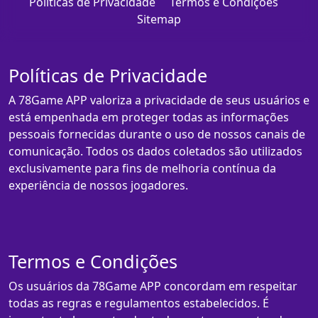
Políticas de Privacidade
Termos e Condições
Sitemap
Políticas de Privacidade
A 78Game APP valoriza a privacidade de seus usuários e
está empenhada em proteger todas as informações
pessoais fornecidas durante o uso de nossos canais de
comunicação. Todos os dados coletados são utilizados
exclusivamente para fins de melhoria contínua da
experiência de nossos jogadores.
Termos e Condições
Os usuários da 78Game APP concordam em respeitar
todas as regras e regulamentos estabelecidos. É