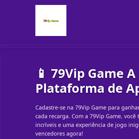
📱 79Vip Game A
Plataforma de A
Cadastre-se na 79Vip Game para ganha
cada recarga. Com a 79Vip Game, você
incríveis e uma experiência de jogo inig
vencedores agora!