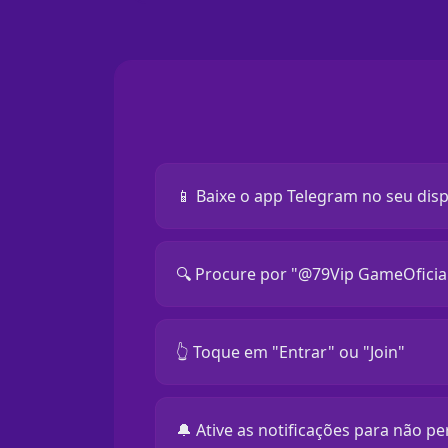
📱 Baixe o app Telegram no seu disp
🔍 Procure por "@79Vip GameOficia
👆 Toque em "Entrar" ou "Join"
🔔 Ative as notificações para não p