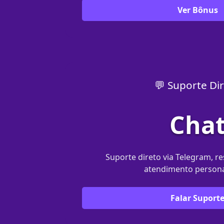
Ver Bônus
💬 Suporte Di
Cha
Suporte direto via Telegram, r
atendimento persona
Falar Suport