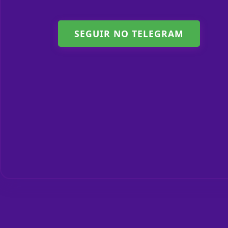
SEGUIR NO TELEGRAM