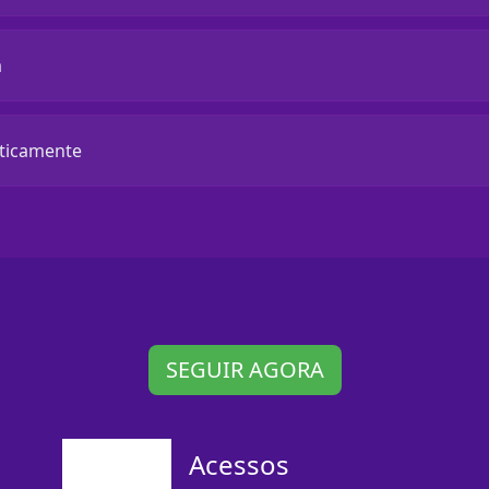
a
aticamente
SEGUIR AGORA
Acessos