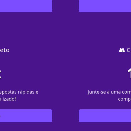
reto
👥 
t
espostas rápidas e
Junte-se a uma com
lizado!
compa
e