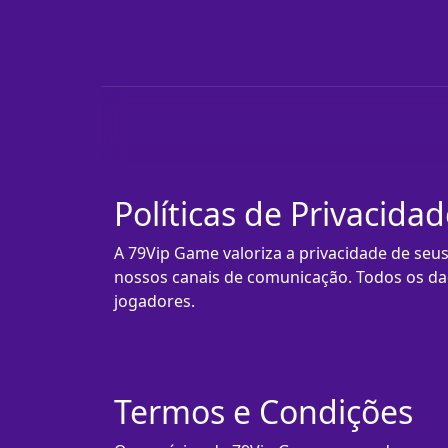
Políticas de Privacida
A 79Vip Game valoriza a privacidade de se
nossos canais de comunicação. Todos os dad
jogadores.
Termos e Condições