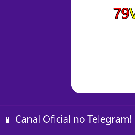
📱 Canal Oficial no Telegram!