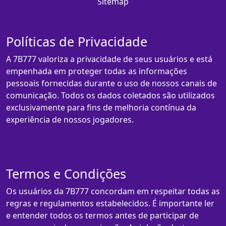
Sitemap
Políticas de Privacidade
A 7B777 valoriza a privacidade de seus usuários e está
empenhada em proteger todas as informações
pessoais fornecidas durante o uso de nossos canais de
comunicação. Todos os dados coletados são utilizados
exclusivamente para fins de melhoria contínua da
experiência de nossos jogadores.
Termos e Condições
Os usuários da 7B777 concordam em respeitar todas as
regras e regulamentos estabelecidos. É importante ler
e entender todos os termos antes de participar de