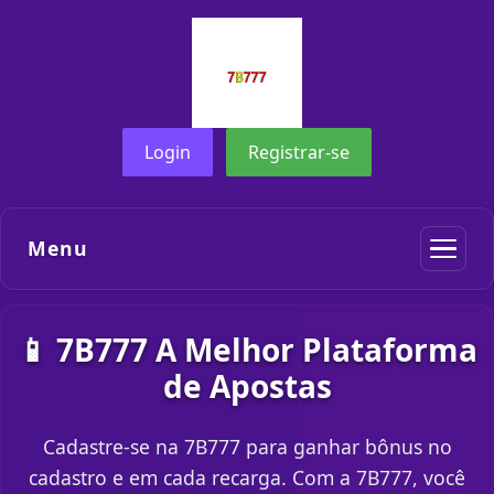
Login
Registrar-se
Menu
📱 7B777 A Melhor Plataforma
de Apostas
Cadastre-se na 7B777 para ganhar bônus no
cadastro e em cada recarga. Com a 7B777, você