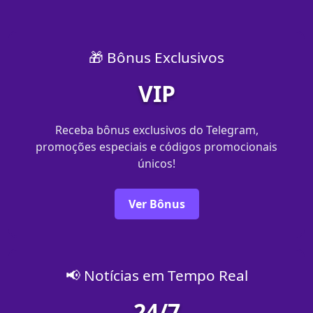
🎁 Bônus Exclusivos
VIP
Receba bônus exclusivos do Telegram,
promoções especiais e códigos promocionais
únicos!
Ver Bônus
📢 Notícias em Tempo Real
24/7