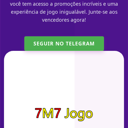
você tem acesso a promoções incríveis e uma
experiência de jogo inigualável. Junte-se aos
vencedores agora!
SEGUIR NO TELEGRAM