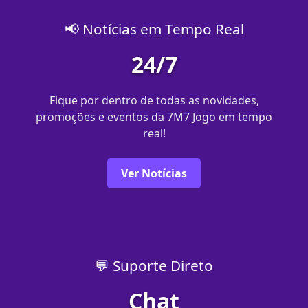
📢 Notícias em Tempo Real
24/7
Fique por dentro de todas as novidades,
promoções e eventos da 7M7 Jogo em tempo
real!
Ver Notícias
💬 Suporte Direto
Chat