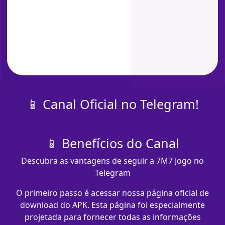
📱 Canal Oficial no Telegram!
📱 Benefícios do Canal
Descubra as vantagens de seguir a 7M7 Jogo no
Telegram
O primeiro passo é acessar nossa página oficial de
download do APK. Esta página foi especialmente
projetada para fornecer todas as informações