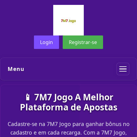
Login
Registrar-se
Menu
📱 7M7 Jogo A Melhor
Plataforma de Apostas
Cadastre-se na 7M7 Jogo para ganhar bônus no
cadastro e em cada recarga. Com a 7M7 Jogo,