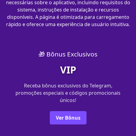
necessárias sobre o aplicativo, incluindo requisitos do
sistema, instruções de instalação e recursos
disponíveis. A página é otimizada para carregamento
rápido e oferece uma experiência de usuário intuitiva.
🎁 Bônus Exclusivos
VIP
Receba bônus exclusivos do Telegram,
promoções especiais e códigos promocionais
únicos!
Ver Bônus