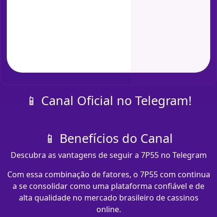
📱 Canal Oficial no Telegram!
📱 Benefícios do Canal
Descubra as vantagens de seguir a 7P55 no Telegram
Com essa combinação de fatores, o 7P55 com​ continua
a se consolidar como uma plataforma confiável e de
alta qualidade no mercado brasileiro de cassinos
online.