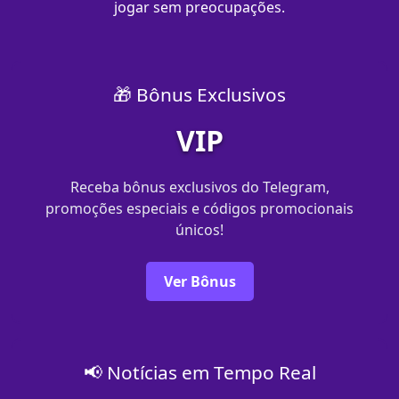
jogar sem preocupações.
🎁 Bônus Exclusivos
VIP
Receba bônus exclusivos do Telegram,
promoções especiais e códigos promocionais
únicos!
Ver Bônus
📢 Notícias em Tempo Real