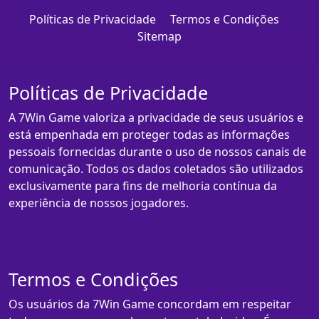
Políticas de Privacidade
Termos e Condições
Sitemap
Políticas de Privacidade
A 7Win Game valoriza a privacidade de seus usuários e
está empenhada em proteger todas as informações
pessoais fornecidas durante o uso de nossos canais de
comunicação. Todos os dados coletados são utilizados
exclusivamente para fins de melhoria contínua da
experiência de nossos jogadores.
Termos e Condições
Os usuários da 7Win Game concordam em respeitar