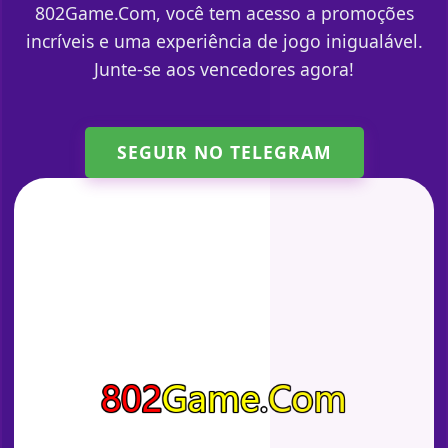
802Game.Com, você tem acesso a promoções
incríveis e uma experiência de jogo inigualável.
Junte-se aos vencedores agora!
SEGUIR NO TELEGRAM