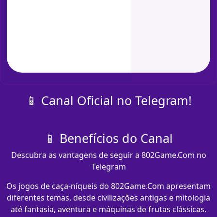
📱 Canal Oficial no Telegram!
📱 Benefícios do Canal
Descubra as vantagens de seguir a 802Game.Com no
Telegram
Os jogos de caça-níqueis do 802Game.Com apresentam
diferentes temas, desde civilizações antigas e mitologia
até fantasia, aventura e máquinas de frutas clássicas.