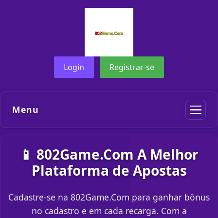
Login
Registrar-se
Menu
📱 802Game.Com A Melhor
Plataforma de Apostas
Cadastre-se na 802Game.Com para ganhar bônus
no cadastro e em cada recarga. Com a