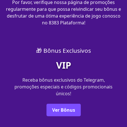
Por favor, verifique nossa página de promoções
regularmente para que possa reivindicar seu bônus e
desfrutar de uma ótima experiência de jogo conosco
no 8383 Plataforma!
🎁 Bônus Exclusivos
VIP
Receba bônus exclusivos do Telegram,
promoções especiais e códigos promocionais
únicos!
Ver Bônus