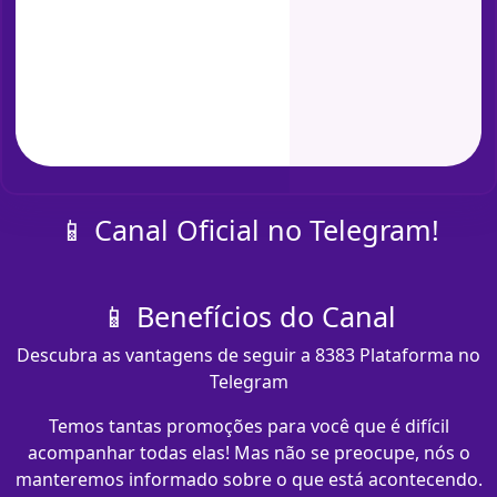
📱 Canal Oficial no Telegram!
📱 Benefícios do Canal
Descubra as vantagens de seguir a 8383 Plataforma no
Telegram
Temos tantas promoções para você que é difícil
acompanhar todas elas! Mas não se preocupe, nós o
manteremos informado sobre o que está acontecendo.