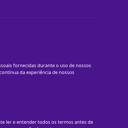
ssoais fornecidas durante o uso de nossos
 contínua da experiência de nossos
te ler e entender todos os termos antes de