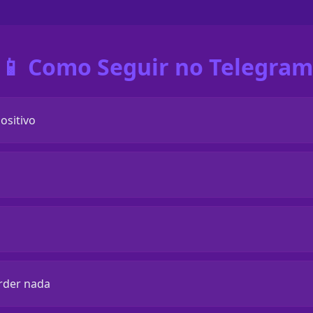
📱 Como Seguir no Telegram
ositivo
erder nada