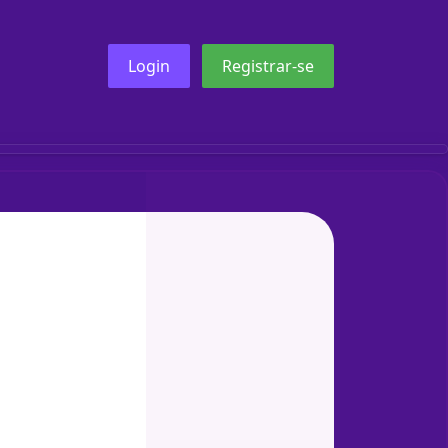
Login
Registrar-se