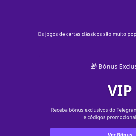
Os jogos de cartas clássicos são muito po
🎁 Bônus Exclu
VIP
Receba bônus exclusivos do Telegra
e códigos promocionai
Ver Bônus