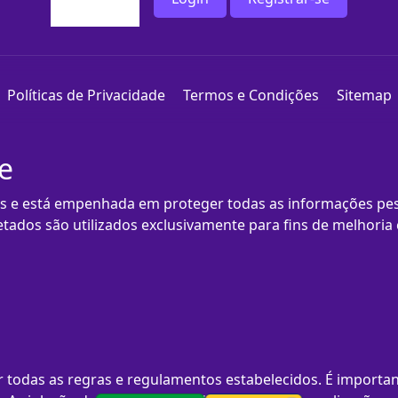
Políticas de Privacidade
Termos e Condições
Sitemap
de
ios e está empenhada em proteger todas as informações pe
tados são utilizados exclusivamente para fins de melhoria
todas as regras e regulamentos estabelecidos. É importan