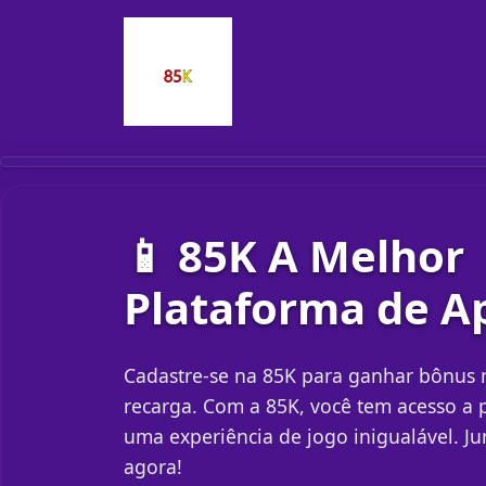
📱 85K A Melhor
Plataforma de A
Cadastre-se na 85K para ganhar bônus 
recarga. Com a 85K, você tem acesso a 
uma experiência de jogo inigualável. J
agora!