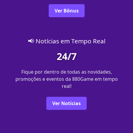
Ver Bônus
📢 Notícias em Tempo Real
24/7
Fique por dentro de todas as novidades,
promoções e eventos da 880Game em tempo
real!
Ver Notícias