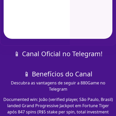
📱 Canal Oficial no Telegram!
📱 Benefícios do Canal
Descubra as vantagens de seguir a 880Game no
Telegram
Documented win: João (verified player, São Paulo, Brasil)
landed Grand Progressive Jackpot em Fortune Tiger
após 847 spins (R$5 stake per spin, total investment