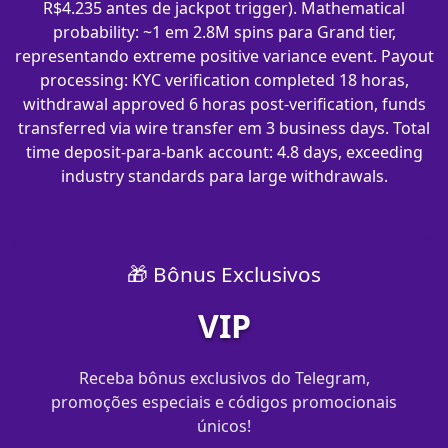
R$4.235 antes de jackpot trigger). Mathematical
probability: ~1 em 2.8M spins para Grand tier,
representando extreme positive variance event. Payout
processing: KYC verification completed 18 horas,
withdrawal approved 6 horas post-verification, funds
transferred via wire transfer em 3 business days. Total
time deposit-para-bank account: 4.8 days, exceeding
industry standards para large withdrawals.
🎁 Bônus Exclusivos
VIP
Receba bônus exclusivos do Telegram,
promoções especiais e códigos promocionais
únicos!