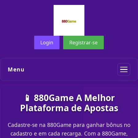
Login
Registrar-se
Menu
📱 880Game A Melhor
Plataforma de Apostas
Cadastre-se na 880Game para ganhar bônus no
cadastro e em cada recarga. Com a 880Game,