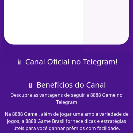
📱 Canal Oficial no Telegram!
📱 Benefícios do Canal
Descubra as vantagens de seguir a 8888 Game no
Telegram
Na 8888 Game , além de jogar uma ampla variedade de
jogos, a 8888 Game Brasil fornece dicas e estratégias
úteis para você ganhar prêmios com facilidade.