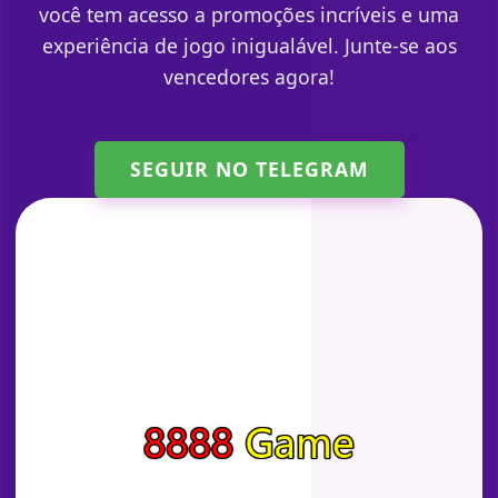
você tem acesso a promoções incríveis e uma
experiência de jogo inigualável. Junte-se aos
vencedores agora!
SEGUIR NO TELEGRAM