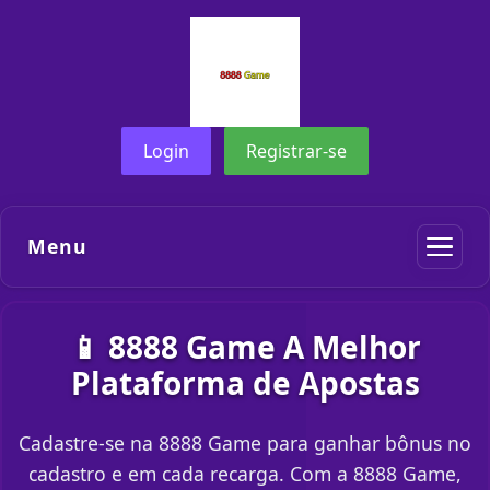
Login
Registrar-se
Menu
📱 8888 Game A Melhor
Plataforma de Apostas
Cadastre-se na 8888 Game para ganhar bônus no
cadastro e em cada recarga. Com a 8888 Game,