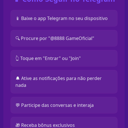
📱 Baixe o app Telegram no seu dispositivo
🔍 Procure por "@8888 GameOficial"
👆 Toque em "Entrar" ou "Join"
🔔 Ative as notificações para não perder
nada
💬 Participe das conversas e interaja
🎁 Receba bônus exclusivos