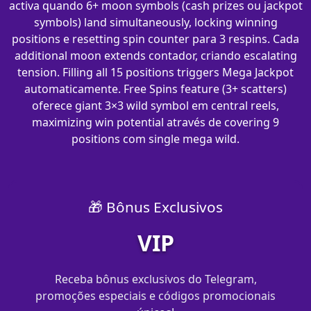
activa quando 6+ moon symbols (cash prizes ou jackpot
symbols) land simultaneously, locking winning
positions e resetting spin counter para 3 respins. Cada
additional moon extends contador, criando escalating
tension. Filling all 15 positions triggers Mega Jackpot
automaticamente. Free Spins feature (3+ scatters)
oferece giant 3×3 wild symbol em central reels,
maximizing win potential através de covering 9
positions com single mega wild.
🎁 Bônus Exclusivos
VIP
Receba bônus exclusivos do Telegram,
promoções especiais e códigos promocionais