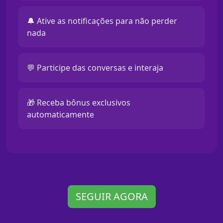
🔔 Ative as notificações para não perder
nada
💬 Participe das conversas e interaja
🎁 Receba bônus exclusivos
automaticamente
SEGUIR AGORA