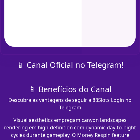
📱 Canal Oficial no Telegram!
📱 Benefícios do Canal
Descubra as vantagens de seguir a 88Slots Login no
Telegram
Visual aesthetics empregam canyon landscapes
rendering em high-definition com dynamic day-to-night
cycles durante gameplay. O Money Respin feature