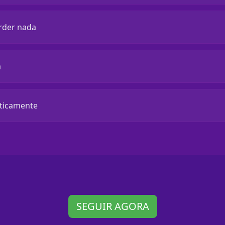
erder nada
a
aticamente
SEGUIR AGORA