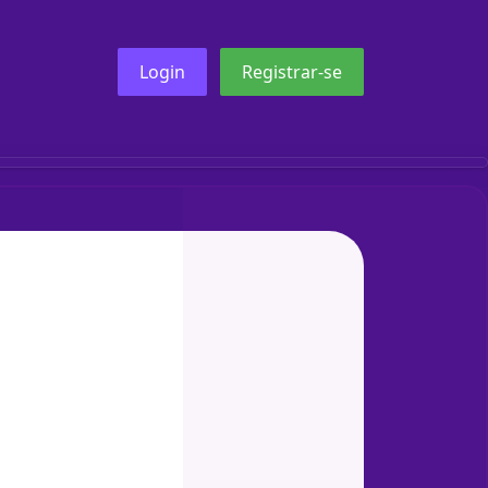
Login
Registrar-se