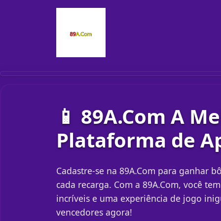
📱 89A.Com A Me
Plataforma de A
Cadastre-se na 89A.Com para ganhar b
cada recarga. Com a 89A.Com, você te
incríveis e uma experiência de jogo inig
vencedores agora!