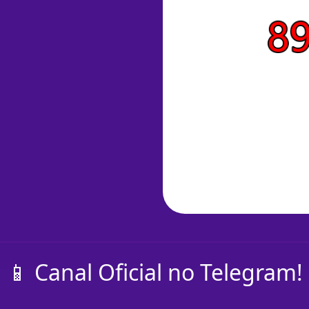
📱 Canal Oficial no Telegram!