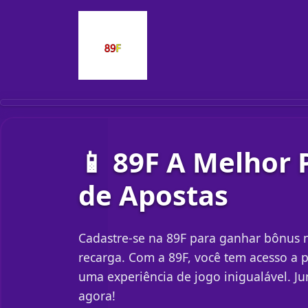
📱 89F A Melhor 
de Apostas
Cadastre-se na 89F para ganhar bônus 
recarga. Com a 89F, você tem acesso a p
uma experiência de jogo inigualável. J
agora!