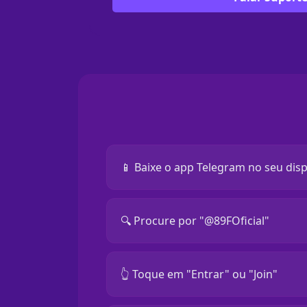
📱 Baixe o app Telegram no seu disp
🔍 Procure por "@89FOficial"
👆 Toque em "Entrar" ou "Join"