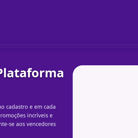
Plataforma
no cadastro e em cada
romoções incríveis e
unte-se aos vencedores