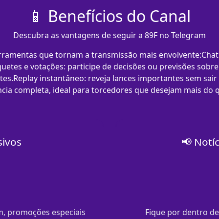
📱 Benefícios do Canal
Descubra as vantagens de seguir a 89F no Telegram
erramentas que tornam a transmissão mais envolvente:Chat
etes e votações: participe de decisões ou previsões sobre 
tes.Replay instantâneo: reveja lances importantes sem sai
cia completa, ideal para torcedores que desejam mais do qu
sivos
📢 Notí
m, promoções especiais
Fique por dentro d