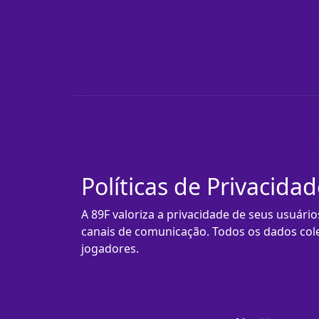
Políticas de Privacida
A 89F valoriza a privacidade de seus usuár
canais de comunicação. Todos os dados cole
jogadores.