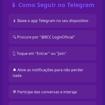
📱 Como Seguir no Telegram
📱 Baixe o app Telegram no seu dispositivo
🔍 Procure por "@8CC LoginOficial"
👆 Toque em "Entrar" ou "Join"
🔔 Ative as notificações para não perder
nada
💬 Participe das conversas e interaja