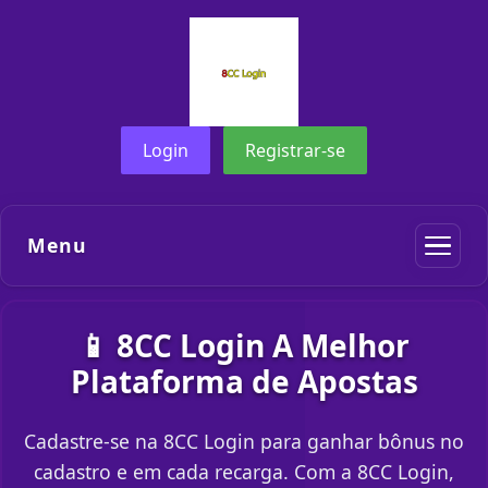
Login
Registrar-se
Menu
📱 8CC Login A Melhor
Plataforma de Apostas
Cadastre-se na 8CC Login para ganhar bônus no
cadastro e em cada recarga. Com a 8CC Login,