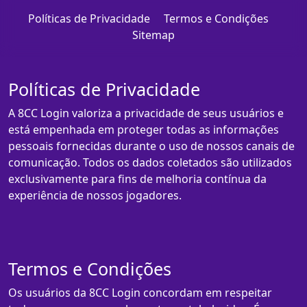
Políticas de Privacidade
Termos e Condições
Sitemap
Políticas de Privacidade
A 8CC Login valoriza a privacidade de seus usuários e
está empenhada em proteger todas as informações
pessoais fornecidas durante o uso de nossos canais de
comunicação. Todos os dados coletados são utilizados
exclusivamente para fins de melhoria contínua da
experiência de nossos jogadores.
Termos e Condições
Os usuários da 8CC Login concordam em respeitar