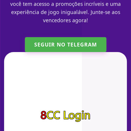
você tem acesso a promoções incríveis e uma
experiência de jogo inigualável. Junte-se aos
vencedores agora!
SEGUIR NO TELEGRAM