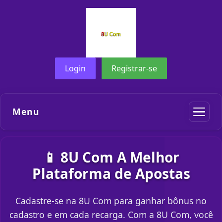
Login
Registrar-se
Menu
📱 8U Com A Melhor
Plataforma de Apostas
Cadastre-se na 8U Com para ganhar bônus no
cadastro e em cada recarga. Com a 8U Com, você