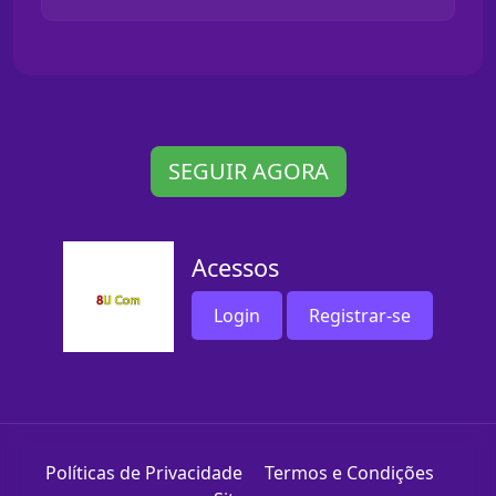
SEGUIR AGORA
Acessos
Login
Registrar-se
Políticas de Privacidade
Termos e Condições