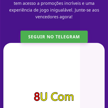
tem acesso a promoções incríveis e uma
experiência de jogo inigualável. Junte-se aos
vencedores agora!
SEGUIR NO TELEGRAM