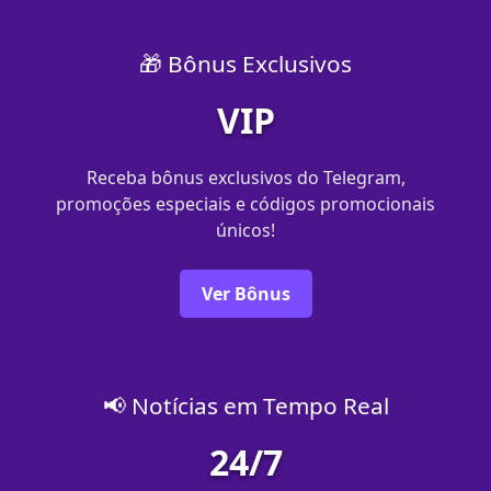
🎁 Bônus Exclusivos
VIP
Receba bônus exclusivos do Telegram,
promoções especiais e códigos promocionais
únicos!
Ver Bônus
📢 Notícias em Tempo Real
24/7