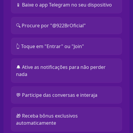
📱 Baixe o app Telegram no seu dispositivo
🔍 Procure por "@922BrOficial"
👆 Toque em "Entrar" ou "Join"
🔔 Ative as notificações para não perder
nada
💬 Participe das conversas e interaja
🎁 Receba bônus exclusivos
automaticamente