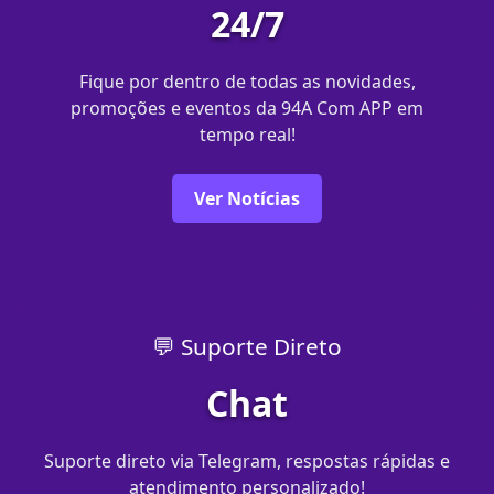
24/7
Fique por dentro de todas as novidades,
promoções e eventos da 94A Com APP em
tempo real!
Ver Notícias
💬 Suporte Direto
Chat
Suporte direto via Telegram, respostas rápidas e
atendimento personalizado!