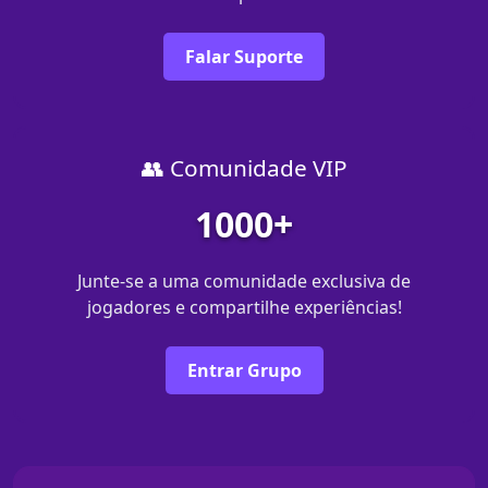
Falar Suporte
👥 Comunidade VIP
1000+
Junte-se a uma comunidade exclusiva de
jogadores e compartilhe experiências!
Entrar Grupo