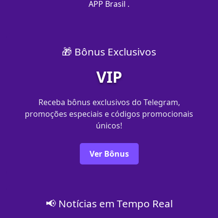
APP Brasil .
🎁 Bônus Exclusivos
VIP
Receba bônus exclusivos do Telegram,
promoções especiais e códigos promocionais
únicos!
Ver Bônus
📢 Notícias em Tempo Real