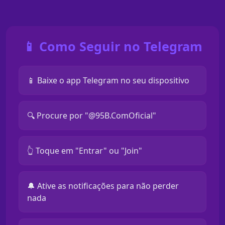
📱 Como Seguir no Telegram
📱 Baixe o app Telegram no seu dispositivo
🔍 Procure por "@95B.ComOficial"
👆 Toque em "Entrar" ou "Join"
🔔 Ative as notificações para não perder
nada