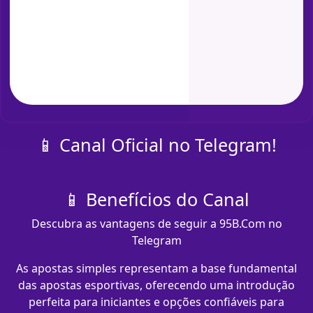
📱 Canal Oficial no Telegram!
📱 Benefícios do Canal
Descubra as vantagens de seguir a 95B.Com no
Telegram
As apostas simples representam a base fundamental
das apostas esportivas, oferecendo uma introdução
perfeita para iniciantes e opções confiáveis para