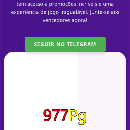
tem acesso a promoções incríveis e uma
experiência de jogo inigualável. Junte-se aos
vencedores agora!
SEGUIR NO TELEGRAM