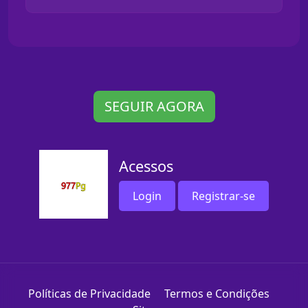
SEGUIR AGORA
Acessos
Login
Registrar-se
Políticas de Privacidade
Termos e Condições