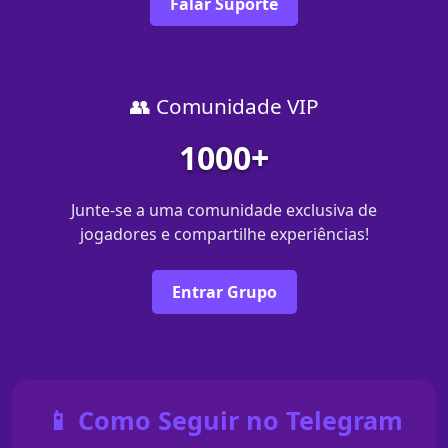
Falar Suporte
👥 Comunidade VIP
1000+
Junte-se a uma comunidade exclusiva de
jogadores e compartilhe experiências!
Entrar Grupo
📱 Como Seguir no Telegram