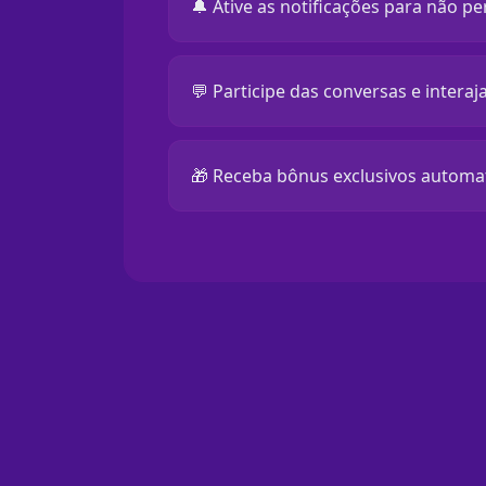
🔔 Ative as notificações para não p
💬 Participe das conversas e interaj
🎁 Receba bônus exclusivos autom