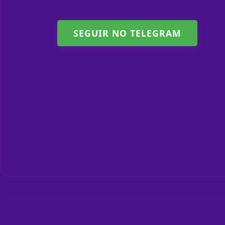
SEGUIR NO TELEGRAM