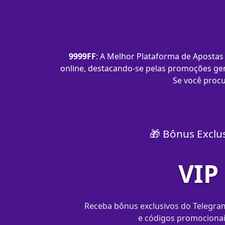
9999FF
: A Melhor Plataforma de Aposta
online, destacando-se pelas promoções gen
Se você proc
🎁 Bônus Exclu
VIP
Receba bônus exclusivos do Telegra
e códigos promocionai