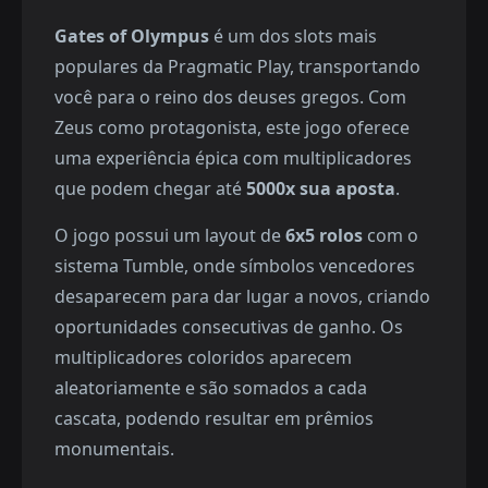
Gates of Olympus
é um dos slots mais
populares da Pragmatic Play, transportando
você para o reino dos deuses gregos. Com
Zeus como protagonista, este jogo oferece
uma experiência épica com multiplicadores
que podem chegar até
5000x sua aposta
.
O jogo possui um layout de
6x5 rolos
com o
sistema Tumble, onde símbolos vencedores
desaparecem para dar lugar a novos, criando
oportunidades consecutivas de ganho. Os
multiplicadores coloridos aparecem
aleatoriamente e são somados a cada
cascata, podendo resultar em prêmios
monumentais.