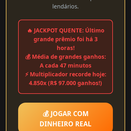
lendários.
🔥 JACKPOT QUENTE: Último
grande prêmio foi há 3
horas!
💰 Média de grandes ganhos:
A cada 47 minutos
⚡ Multiplicador recorde hoje:
4.850x (R$ 97.000 ganhos!)
💰 JOGAR COM
DINHEIRO REAL