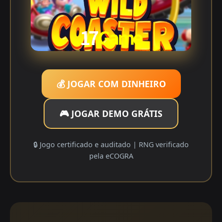
💰 JOGAR COM DINHEIRO
🎮 JOGAR DEMO GRÁTIS
🔒 Jogo certificado e auditado | RNG verificado
pela eCOGRA