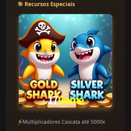
🎯 Recursos Especiais
Multiplicadores Cascata até 5000x