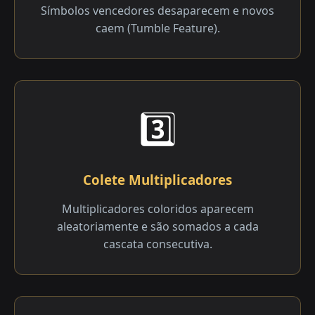
Símbolos vencedores desaparecem e novos
caem (Tumble Feature).
3️⃣
Colete Multiplicadores
Multiplicadores coloridos aparecem
aleatoriamente e são somados a cada
cascata consecutiva.