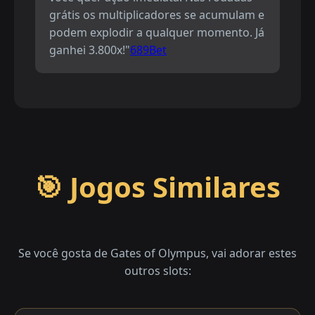
grátis os multiplicadores se acumulam e
podem explodir a qualquer momento. Já
ganhei 3.800x!"
689Bet
🎯 Jogos Similares
Se você gosta de Gates of Olympus, vai adorar estes
outros slots: